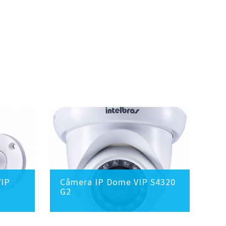
VIP
Câmera IP Dome VIP S4320
Câ
G2
VI