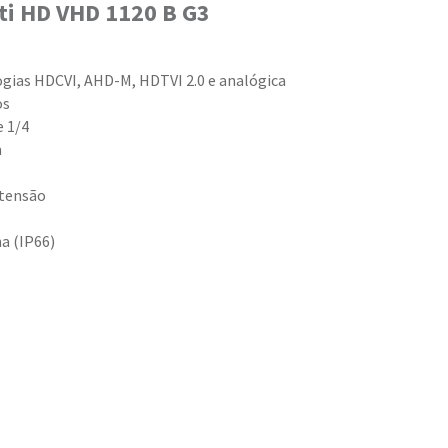
ti HD VHD 1120 B G3
gias HDCVI, AHD-M, HDTVI 2.0 e analógica
os
e 1/4
m
 tensão
na (IP66)