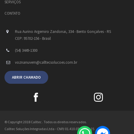
SERVIÇOS
CONTATO
Rua Aurino Argemiro Zandonai, 334 - Bento Gonçalves - RS
CEP: 95702-156 - Brasil
(54) 3449-1300
voznanuvem@calltecsolucoes.com.br
ABRIR CHAMADO
© Copyright 2018 Calltec . Todos os direitos reservados.
Calltec Soluções Integradas Ltda - CNPJ 01.410.071/0001-25