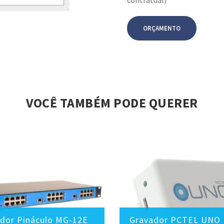
ORÇAMENTO
VOCÊ TAMBÉM PODE QUERER
dor Pináculo MG-12E
Gravador PCTEL UNO