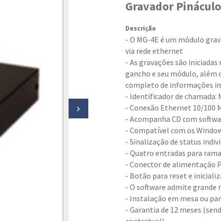
Gravador Pinácul
Descrição
- O MG-4E é um módulo grava
via rede ethernet
- As gravações são iniciad
gancho e seu módulo, além d
completo de informações i
- Identificador de chamada
- Conexão Ethernet 10/100 M
- Acompanha CD com softwa
- Compatível com os Windows 
- Sinalização de status indi
- Quatro entradas para rama
- Conector de alimentação 
- Botão para reset e iniciali
- O software admite grande 
- Instalação em mesa ou pa
- Garantia de 12 meses (send
contratual)