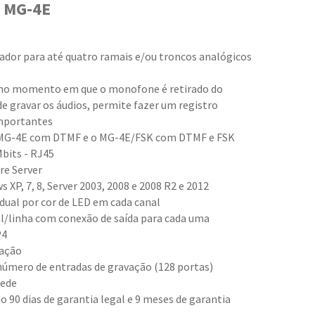
o MG-4E
dor para até quatro ramais e/ou troncos analógicos
as no momento em que o monofone é retirado do
e gravar os áudios, permite fazer um registro
mportantes
: MG-4E com DTMF e o MG-4E/FSK com DTMF e FSK
bits - RJ45
re Server
XP, 7, 8, Server 2003, 2008 e 2008 R2 e 2012
vidual por cor de LED em cada canal
l/linha com conexão de saída para cada uma
P4
zação
número de entradas de gravação (128 portas)
rede
o 90 dias de garantia legal e 9 meses de garantia