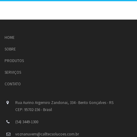
HOME
SOBRE
PRODUTOS
SERVIÇOS
CONTATO
Rua Aurino Argemiro Zandonai, 334 - Bento Gonçalves - RS
CEP: 95702-156 - Brasil
(54) 3449-1300
voznanuvem@calltecsolucoes.com.br