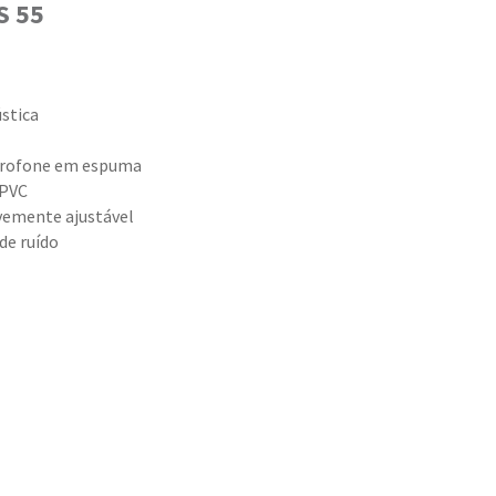
S 55
stica
icrofone em espuma
 PVC
evemente ajustável
de ruído