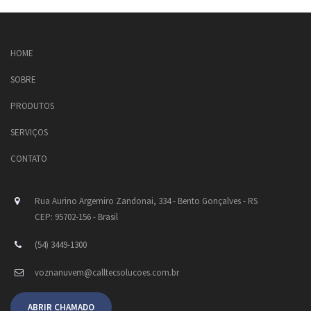
HOME
SOBRE
PRODUTOS
SERVIÇOS
CONTATO
Rua Aurino Argemiro Zandonai, 334 - Bento Gonçalves - RS
CEP: 95702-156 - Brasil
(54) 3449-1300
voznanuvem@calltecsolucoes.com.br
ABRIR CHAMADO