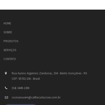
HOME
SOBRE
PRODUTOS
SERVIÇOS
CONTATO
Rua Aurino Argemiro Zandonai, 334 - Bento Gonçalves - RS
CEP: 95702-156 - Brasil
(54) 3449-1300
voznanuvem@calltecsolucoes.com.br