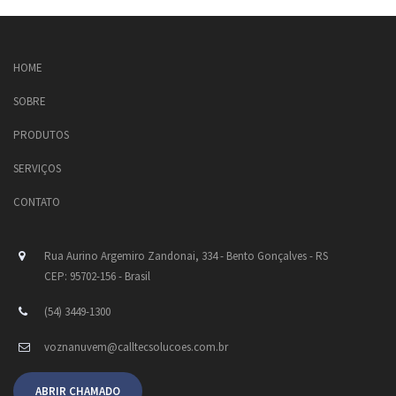
HOME
SOBRE
PRODUTOS
SERVIÇOS
CONTATO
Rua Aurino Argemiro Zandonai, 334 - Bento Gonçalves - RS
CEP: 95702-156 - Brasil
(54) 3449-1300
voznanuvem@calltecsolucoes.com.br
ABRIR CHAMADO