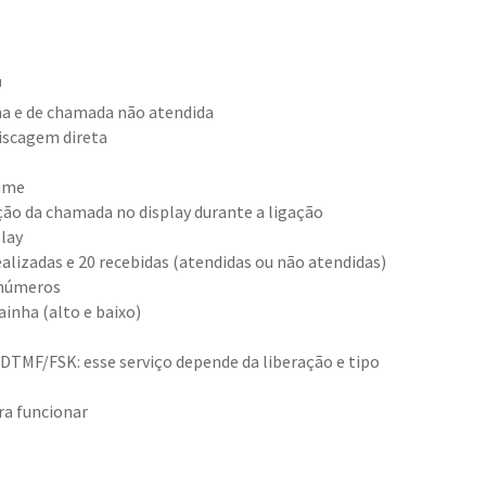
¹
ha e de chamada não atendida
discagem direta
lume
ção da chamada no display durante a ligação
play
alizadas e 20 recebidas (atendidas ou não atendidas)
 números
ainha (alto e baixo)
 DTMF/FSK: esse serviço depende da liberação e tipo
ara funcionar