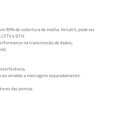
om 90% de cobertura de malha. Versátil, pode ser
m CFTV e DTH.
erformance na transmissão de dados;
nal;
interferência.
0m ou vendido a metragem separadamente.
ctores das pontas