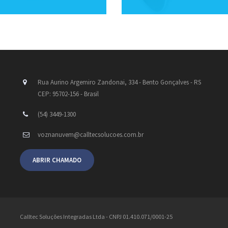
Rua Aurino Argemiro Zandonai, 334 - Bento Gonçalves - RS
CEP: 95702-156 - Brasil
(54) 3449-1300
voznanuvem@calltecsolucoes.com.br
ABRIR CHAMADO
Calltec Soluções Integradas Ltda - CNPJ 01.410.071/0001-25